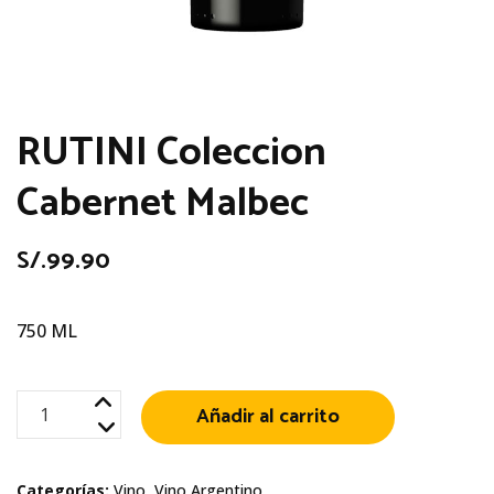
RUTINI Coleccion
Cabernet Malbec
S/.
99.90
750 ML
RUTINI
Añadir al carrito
Coleccion
Cabernet
Categorías:
Vino
,
Vino Argentino