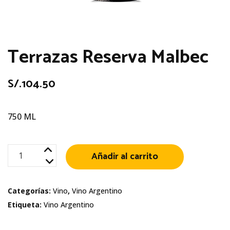
Terrazas Reserva Malbec
S/.
104.50
750 ML
Terrazas
Añadir al carrito
Reserva
Malbec
Categorías:
Vino
,
Vino Argentino
cantidad
Etiqueta:
Vino Argentino