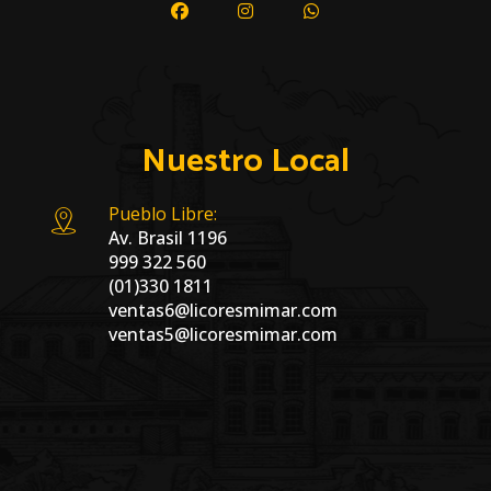
Nuestro Local
Pueblo Libre:
Av. Brasil 1196
999 322 560
(01)330 1811
ventas6@licoresmimar.com
ventas5@licoresmimar.com