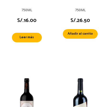
750ML
750ML
S/.
16.00
S/.
26.50
Añadir al carrito
Leer más