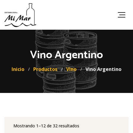
Vino Argentino
Inicio
Productos
Vino
Vino Argentino
Mostrando 1–12 de 32 resultados
Ordenado
por