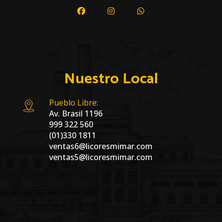
Nuestro Local
Pueblo Libre:
Av. Brasil 1196
999 322 560
(01)330 1811
ventas6@licoresmimar.com
ventas5@licoresmimar.com