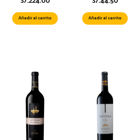
S/.
224.00
S/.
44.50
Añadir al carrito
Añadir al carrito