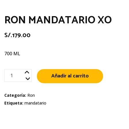
RON MANDATARIO XO
S/.
179.00
700 ML
RON
Añadir al carrito
MANDATARIO
XO
Categoría:
Ron
cantidad
Etiqueta:
mandatario