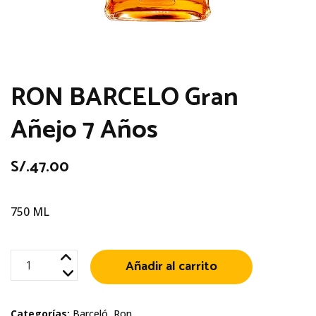
RON BARCELO Gran
Añejo 7 Años
S/.
47.00
750 ML
RON
Añadir al carrito
BARCELO
Gran
Categorías:
Barceló
,
Ron