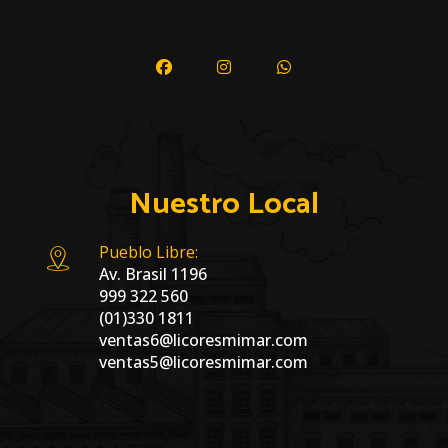
Nuestro Local
Pueblo Libre:
Av. Brasil 1196
999 322 560
(01)330 1811
ventas6@licoresmimar.com
ventas5@licoresmimar.com