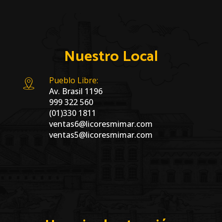
Nuestro Local
Pueblo Libre:
Av. Brasil 1196
999 322 560
(01)330 1811
ventas6@licoresmimar.com
ventas5@licoresmimar.com