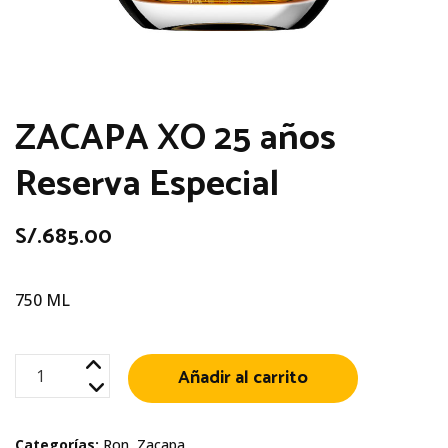
ZACAPA XO 25 años
Reserva Especial
S/.
685.00
750 ML
ZACAPA
Añadir al carrito
XO
25
Categorías:
Ron
,
Zacapa