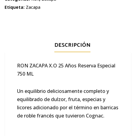
años
Etiqueta:
Zacapa
Reserva
Especial
cantidad
DESCRIPCIÓN
RON ZACAPA X.O 25 Años Reserva Especial
750 ML
Un equilibrio deliciosamente completo y
equilibrado de dulzor, fruta, especias y
licores adicionado por el término en barricas
de roble francés que tuvieron Cognac.