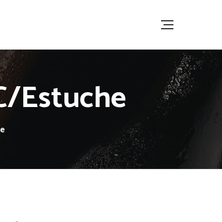
C/Estuche
he