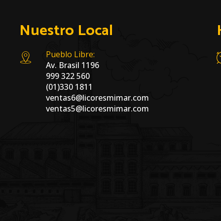
Nuestro Local
Pueblo Libre:
Av. Brasil 1196
999 322 560
(01)330 1811
ventas6@licoresmimar.com
ventas5@licoresmimar.com